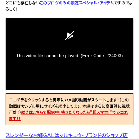
どこにも存在しない
このブログのみの限定スペシャル・アイテム
ですのでよ
ろしく！
This video file cannot be played.
(Error Code: 224003)
↑コチラをクリックすると
実際にハメ撮り動画がスタート
します！（この
動画はサンプル用にサイズを縮小してます。本編はさらに高画質に視聴
可能！）
続きはこちらで配信中！抜きたくなったら"即スマホ！"でシコれ
ます！！
スレンダーなお姉ＧＡＬはマルキュウ・ブランドのショップ店