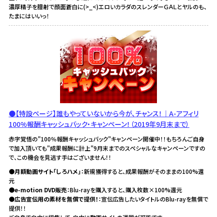
濃厚精子を膣射で顔面蒼白に(>_<)エロいカラダのスレンダーＧＡＬとヤルのも、
たまにはいいっ！
●【特設ページ】誰もやっていないから今が、チャンス！｜A-アフィリ
100%報酬キャッシュバック・キャンペーン！（2019年9月末まで）
赤字覚悟の"100％報酬キャッシュバック"キャンペーン開催中！！もちろんご自身
で加入頂いても"成果報酬に計上"9月末までのスペシャルなキャンペーンですの
で、この機会を見逃す手はございません！！
●月額動画サイト「しろハメ」
：新規獲得すると、成果報酬がそのままの100%還
元
●e-motion DVD販売
：Blu-rayを購入すると、購入枚数×100%還元
●広告宣伝用の素材を無償で提供！
：宣伝広告したいタイトルのBlu-rayを無償で
提供！！