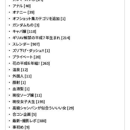
アナル [40]
オナニー [39]
オフショット集カテゴリを追加 [1]
ガンダムもの [3]
キャバ嬢 [118]
ギリAV解禁の平成７年生まれ [214]
スレンダー [907]
ズリ下げ・ダッシュ!! [1]
プライベート [20]
花の平成６年組！ [263]
温泉 [12]
外国人 [11]
顔射 [1]
血液型 [1]
現役ソープ嬢 [11]
現役女子大生 [195]
高級シャンパンが似合ういいい女 [29]
合コン企画 [5]
最新・撮影レポ [380]
事初め [9]