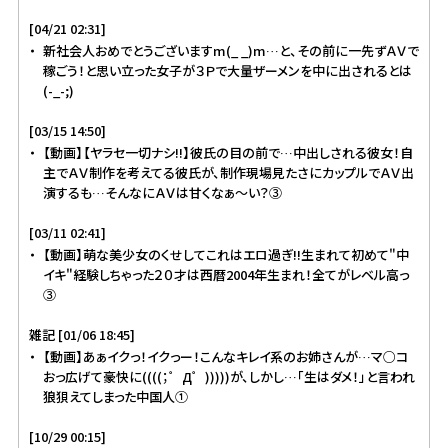
[04/21 02:31]
新社会人おめでとうございますm(_ _)m…と、その前に一先ずＡＶで
稼ごう！と思い立った女子が３Ｐで大量ザーメンを中に出されるとは
(-_-;)
[03/15 14:50]
【動画】【ヤラセ一切ナシ!!】彼氏の目の前で…中出しされる彼女！自
主でＡＶ制作を考えてる彼氏が、制作現場見たさにカップルでＡＶ出
演するも…そんなにＡＶは甘くなぁ～い？③
[03/11 02:41]
【動画】萌な美少女のくせしてこれはエロ過ぎ!!生まれて初めて"中
イキ"経験しちゃった２０才は西暦2004年生まれ！全てがレベル高っ
③
雑記 [01/06 18:45]
【動画】あぁイクっ！イクっー！こんなキレイ系のお姉さんが…マ○コ
おっ広げて豪快に((((；゜Д゜)))))が、しかし…「生はダメ！」と言われ
狼狽えてしまった中国人①
[10/29 00:15]