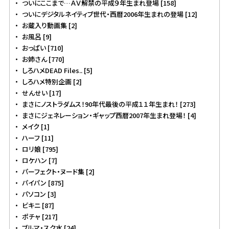
ついにここまで…ＡＶ解禁の平成９年生まれ登場 [158]
ついにデジタルネイティブ世代・西暦2006年生まれの登場 [12]
お蔵入り動画集 [2]
お風呂 [9]
おっぱい [710]
お姉さん [770]
しろハメDEAD Files.. [5]
しろハメ特別企画 [2]
せんせい [17]
まさにノストラダムス！90年代最後の平成１１年生まれ！ [273]
まさにジェネレーション・ギャップ西暦2007年生まれ登場！ [4]
メイク [1]
ハーフ [11]
ロリ娘 [795]
ロケハン [7]
パーフェクト・ヌード集 [2]
パイパン [875]
パソコン [3]
ビキニ [87]
ポチャ [217]
ブルマ・スク水 [24]