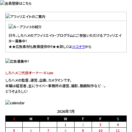
只今、しろハメのアフィリエイト・プログラムにご参加いただけるアフィリエイ
ター募集中！
★★広告素材も無償提供中!!★★詳しくは
⇒コチラ
から
しろハメ二代目オーナー・X-Lee
しろハメの監督、運営、企画、カメラマンです。
本職は経営者、主にライバー事務所の運営、撮影、動画制作など…。
どうぞよろしく！
2026年7月
Ｓ
M
T
W
T
F
Ｓ
1
2
3
4
5
6
7
8
9
10
11