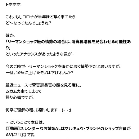
トホホホ
これ、もしコロナが半年ほど早く来てたら
ど～なってたんでしょうね？
確か、
「リーマンショック級の情勢の場合は、消費税増税を見合わせる可能性あ
り」
といったアナウンスがあったような気が…
今のご時世…リーマンショックを遙かに凌ぐ情勢下だと思いますが、
一旦、10%に上げたモノは下げれんか？
最近ニュースで菅官房長官の顔を見る度に、
ムカムカ来てしまって
怒り心頭ですが、
何卒ご理解の程、お願いします…(-_-;)
…ということで本日は、
《【動画】スレンダーなお姉ＧＡＬはマルキュウ・ブランドのショップ店員が
ＡＶに！！①》
です。