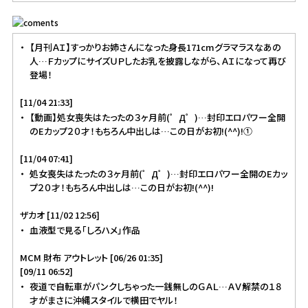
【月刊ＡＩ】すっかりお姉さんになった身長171cmグラマラスなあの
人…ＦカップにサイズＵＰしたお乳を披露しながら、ＡＩになって再び
登場！
[11/04 21:33]
【動画】処女喪失はたったの３ヶ月前(゜Д゜)…封印エロパワー全開
のEカップ２０才！もちろん中出しは…この日がお初!(^^)!①
[11/04 07:41]
処女喪失はたったの３ヶ月前(゜Д゜)…封印エロパワー全開のEカッ
プ２０才！もちろん中出しは…この日がお初!(^^)!
ザカオ [11/02 12:56]
血液型で見る「しろハメ」作品
MCM 財布 アウトレット [06/26 01:35]
[09/11 06:52]
夜道で自転車がパンクしちゃった一銭無しのＧＡＬ…ＡＶ解禁の１８
才がまさに沖縄スタイルで横田でヤル！