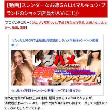
【動画】スレンダーなお姉ＧＡＬはマルキュウ・ブ
ランドのショップ店員がＡＶに！！①
[ブログカテゴリー：
,
,
,
GAL
ＡＶ解禁ついに平成８年生まれ登場
お姉さん
スレン
,
,
]
ダー
動画
面接
☆たった1,990円で全動画が見放題！しろハメ半額キャンペーン開催
中！☆
☆しろハメ半額キャンペーン開催中！～7月14日まで☆
海外配信型の「無修正」は逮捕・起訴されるリスクはありますが、
消費税払わんでいいから…何かと気が楽！何から何まで一貫して1社独立っ
ていうのもしんどいですよ…