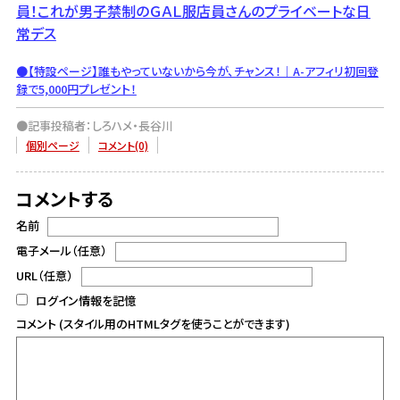
員！これが男子禁制のＧＡＬ服店員さんのプライベートな日
常デス
●【特設ページ】誰もやっていないから今が、チャンス！｜A-アフィリ初回登
録で5,000円プレゼント！
●記事投稿者：しろハメ・長谷川
個別ページ
コメント(0)
コメントする
名前
電子メール（任意）
URL（任意）
ログイン情報を記憶
コメント (スタイル用のHTMLタグを使うことができます)