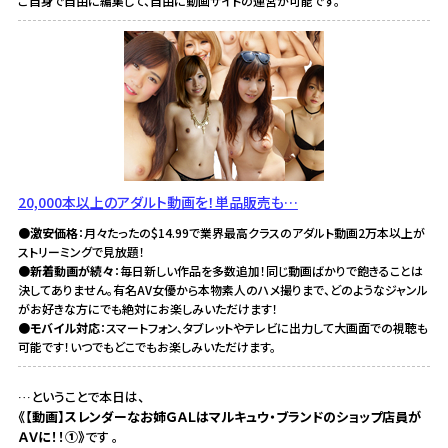
ご自身で自由に編集して、自由に動画サイトの運営が可能です。
20,000本以上のアダルト動画を！単品販売も…
●激安価格
：月々たったの$14.99で業界最高クラスのアダルト動画2万本以上が
ストリーミングで見放題！
●新着動画が続々
：毎日新しい作品を多数追加！同じ動画ばかりで飽きることは
決してありません。有名AV女優から本物素人のハメ撮りまで、どのようなジャンル
がお好きな方にでも絶対にお楽しみいただけます！
●モバイル対応
：スマートフォン、タブレットやテレビに出力して大画面での視聴も
可能です！いつでもどこでもお楽しみいただけます。
…ということで本日は、
《【動画】スレンダーなお姉ＧＡＬはマルキュウ・ブランドのショップ店員が
ＡＶに！！①》
です 。