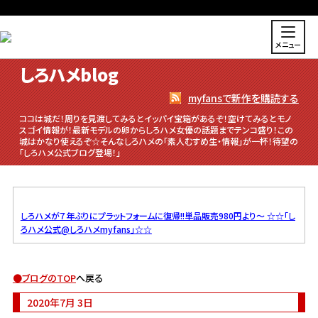
メニュー
しろハメblog
myfansで新作を購読する
ココは城だ！周りを見渡してみるとイッパイ宝箱があるぞ！空けてみるとモノ
スゴイ情報が！最新モデルの卵からしろハメ女優の話題までテンコ盛り！この
城はかなり使えるぞ☆そんなしろハメの「素人むすめ生・情報」が一杯！待望の
「しろハメ公式ブログ登場！」
しろハメが７年ぶりにプラットフォームに復帰!!単品販売980円より～
☆☆「し
ろハメ公式@しろハメmyfans」☆☆
●
ブログのTOP
へ戻る
2020年7月 3日