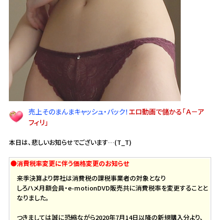
売上そのまんまキャッシュ・バック！
エロ動画で儲かる「Ａ－ア
フィリ」
本日は、悲しいお知らせでございます…(T_T)
●消費税率変更に伴う価格変更のお知らせ
来季決算より弊社は消費税の課税事業者の対象となり
しろハメ月額会員・e-motionDVD販売共に消費税率を変更することと
なりました。
つきましては誠に恐縮ながら2020年7月14日以降の新規購入分より、