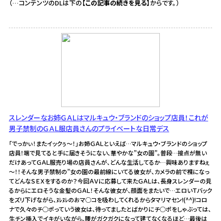
（…コンテンツのDLは下の
【この記事の続きを見る】
からです。）
スレンダーなお姉ＧＡＬはマルキュウ・ブランドのショップ店員！これが
男子禁制のＧＡＬ服店員さんのプライベートな日常デス
「でっかぃ！またイックぅ～！」お姉ＧＡＬといえば…マルキュウ・ブランドのショップ
店員！端で見てると手に届きそうにない、華やかな”女の園”。普段…接点が無い
だけあってＧＡＬ服売り場の店員さんが、どんな生活してるか…興味ありますねぇ
～！！そんな男子禁制の”女の園の最前線にいてる彼女が、カメラの前で裸になっ
てどんなＳＥＸをするのか？今回ＡＶに応募して来たＧＡＬは、長身スレンダーの見
るからにエロそうな金髪のＧＡＬ！そんな彼女が、顔面をまたいで…エロいＴバック
をズリ下げながら、ﾇﾚﾇﾚのおマ○コを吸わしてくれるからタマリマセン!(^^)!コロ
ナで久々のチ○ポっていう彼女は、待ってましたとばかりにチ○ポをしゃぶっては、
生チン挿入でイキがいながら、腰がガクガクになって建てなくなるほど…最後は