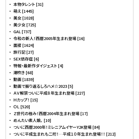
本物タレント [31]
萌え [1445]
美女 [1028]
美少女 [725]
GAL [737]
令和の新人！西暦2005年生まれ登場 [16]
面接 [1624]
旅行記 [27]
SEX依存症 [6]
特報・最新作ダイジェスト [4]
潮吹き [68]
動画 [1839]
動画で振り返るしろハメ☆2023 [5]
ＡＶ解禁ついに平成８年生まれ登場 [227]
Ｈカップ！ [15]
ＯＬ [520]
Ｚ世代の極み！西暦2004年生まれ登場 [17]
めんたい素人娘。 [10]
ついに西暦2000年！ミレニアムイヤーY2K登場 [84]
ついに平成生まれも二桁！…平成１０年生まれ登場！！ [212]