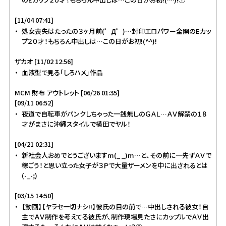
[11/04 07:41]
処女喪失はたったの３ヶ月前(゜Д゜)…封印エロパワー全開のEカッ
プ２０才！もちろん中出しは…この日がお初!(^^)!
ザカオ [11/02 12:56]
血液型で見る「しろハメ」作品
MCM 財布 アウトレット [06/26 01:35]
[09/11 06:52]
夜道で自転車がパンクしちゃった一銭無しのＧＡＬ…ＡＶ解禁の１８
才がまさに沖縄スタイルで横田でヤル！
[04/21 02:31]
新社会人おめでとうございますm(_ _)m…と、その前に一先ずＡＶで
稼ごう！と思い立った女子が３Ｐで大量ザーメンを中に出されるとは
(-_-;)
[03/15 14:50]
【動画】【ヤラセ一切ナシ!!】彼氏の目の前で…中出しされる彼女！自
主でＡＶ制作を考えてる彼氏が、制作現場見たさにカップルでＡＶ出