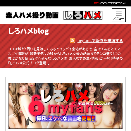
メニュー
しろハメblog
myfansで新作を購読する
ココは城だ！周りを見渡してみるとイッパイ宝箱があるぞ！空けてみるとモノ
スゴイ情報が！最新モデルの卵からしろハメ女優の話題までテンコ盛り！この
城はかなり使えるぞ☆そんなしろハメの「素人むすめ生・情報」が一杯！待望の
「しろハメ公式ブログ登場！」