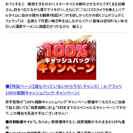
おうとすると…敏感すぎるのかハスキーボイスを絶叫させながらうずくまる妊婦
さん。目をつむりながら電マでイキがい、さらにマ○コにCCDカメラを挿入しリア
ルタイムに自分の膣内を観察!!勃起チ○ポを欲しかったかの如くジュポジュポと
フェラっては…生挿入で可愛い喘ぎ声を出しながらイクっ！最後は途切れない糸を
引いた濃厚ザーメンに顔面引きつりながら…萌え♪
●【特設ページ】誰もやっていないから今が、チャンス！｜A-アフィリ
100%報酬キャッシュバック・キャンペーン！
赤字覚悟の"100％報酬キャッシュバック"キャンペーン開催中！！もちろんご自身
で加入頂いても"成果報酬に計上"9月末までのスペシャルなキャンペーンですの
で、この機会を見逃す手はございません！！
●月額動画サイト「しろハメ」
：新規獲得すると、成果報酬がそのままの100%還
元
●e-motion DVD販売
：Blu-rayを購入すると、購入枚数×100%還元