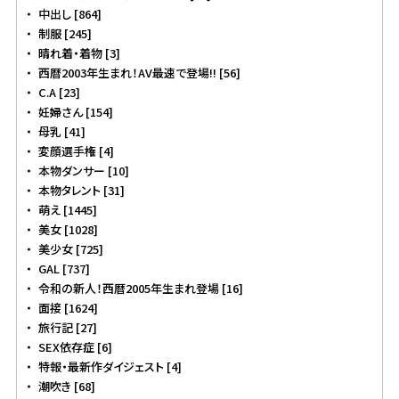
中出し [864]
制服 [245]
晴れ着・着物 [3]
西暦2003年生まれ！AV最速で登場!! [56]
C.A [23]
妊婦さん [154]
母乳 [41]
変顔選手権 [4]
本物ダンサー [10]
本物タレント [31]
萌え [1445]
美女 [1028]
美少女 [725]
GAL [737]
令和の新人！西暦2005年生まれ登場 [16]
面接 [1624]
旅行記 [27]
SEX依存症 [6]
特報・最新作ダイジェスト [4]
潮吹き [68]