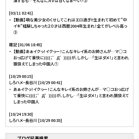
演するも…そんなにＡＶは甘くなぁ～い？③
[03/11 02:41]
【動画】萌な美少女のくせしてこれはエロ過ぎ!!生まれて初めて"中
イキ"経験しちゃった２０才は西暦2004年生まれ！全てがレベル高っ
③
雑記 [01/06 18:45]
【動画】あぁイクっ！イクっー！こんなキレイ系のお姉さんが…マ○コ
おっ広げて豪快に((((；゜Д゜)))))が、しかし…「生はダメ！」と言われ
狼狽えてしまった中国人①
[10/29 00:15]
しろハメ・長谷川 [10/29 00:41]
あぁイクっ！イクっー！こんなキレイ系のお姉さんが…マ○コおっ広げ
て豪快に((((；゜Д゜)))))が、しかし…「生はダメ！」と言われ狼狽えて
しまった中国人
[10/24 19:30]
しろハメ・長谷川 [10/29 00:35]
ブログ記事検索