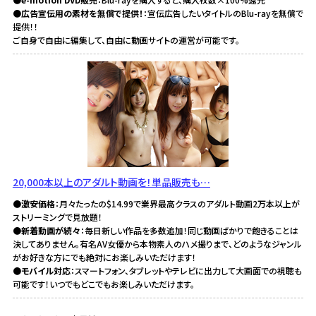
●広告宣伝用の素材を無償で提供！
：宣伝広告したいタイトルのBlu-rayを無償で
提供！！
ご自身で自由に編集して、自由に動画サイトの運営が可能です。
20,000本以上のアダルト動画を！単品販売も…
●激安価格
：月々たったの$14.99で業界最高クラスのアダルト動画2万本以上が
ストリーミングで見放題！
●新着動画が続々
：毎日新しい作品を多数追加！同じ動画ばかりで飽きることは
決してありません。有名AV女優から本物素人のハメ撮りまで、どのようなジャンル
がお好きな方にでも絶対にお楽しみいただけます！
●モバイル対応
：スマートフォン、タブレットやテレビに出力して大画面での視聴も
可能です！いつでもどこでもお楽しみいただけます。