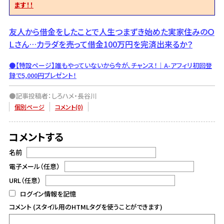
ます！！
友人から借金をしたことで人生つまずき始めた実家住みのＯ
Ｌさん…カラダを売って借金100万円を完済出来るか？
●【特設ページ】誰もやっていないから今が、チャンス！｜A-アフィリ初回登
録で5,000円プレゼント！
●記事投稿者：しろハメ・長谷川
個別ページ
コメント(0)
コメントする
名前
電子メール（任意）
URL（任意）
ログイン情報を記憶
コメント (スタイル用のHTMLタグを使うことができます)