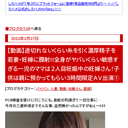
しろハメが７年ぶりにプラットフォームに復帰!!単品販売980円より～
☆☆「し
ろハメ公式@しろハメmyfans」☆☆
●
ブログのTOP
へ戻る
2022年1月27日
【動画】途切れないくらい糸を引く濃厚精子を
若妻・妊婦に膣射!!全身がヤバいくらい敏感す
ぎる一児のママは２人目妊娠中の妊婦さん！子
供は親に預かってもらい３時間限定ＡＶ出演①
[ブログカテゴリー：
,
,
,
,
]
パイパン
人妻
動画
妊婦さん
面接
PCR検査を受けに行こうにも、長蛇の列過ぎて一日仕事に…
今月の三連休頃までそんな事、全然無かったんですがねぇ～ﾄﾎﾎ