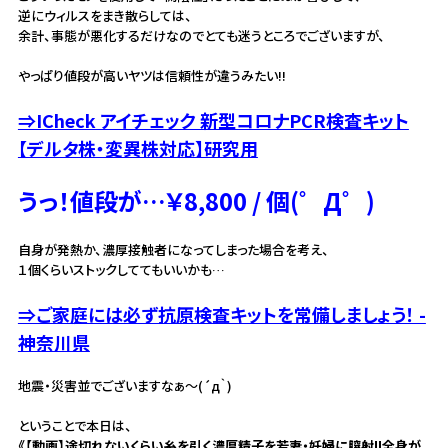
逆にウィルスをまき散らしては、
余計、事態が悪化するだけなのでとても迷うところでございますが、
やっぱり値段が高いヤツは信頼性が違うみたい!!
⇒ICheck アイチェック 新型コロナPCR検査キット
【デルタ株・変異株対応】研究用
うっ！値段が…￥8,800 / 個(゜Д゜)
自身が発熱か、濃厚接触者になってしまった場合を考え、
１個くらいストックしててもいいかも…
⇒ご家庭には必ず抗原検査キットを常備しましょう！ -
神奈川県
地震・災害並でございますなぁ～(´д｀)
ということで本日は、
《【動画】途切れないくらい糸を引く濃厚精子を若妻・妊婦に膣射!!全身が