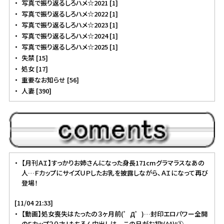
写真で振り返るしろハメ☆2021 [1]
写真で振り返るしろハメ☆2022 [1]
写真で振り返るしろハメ☆2023 [1]
写真で振り返るしろハメ☆2024 [1]
写真で振り返るしろハメ☆2025 [1]
失禁 [15]
処女 [17]
重要なお知らせ [56]
人妻 [390]
【月刊ＡＩ】すっかりお姉さんになった身長171cmグラマラスなあの
人…ＦカップにサイズＵＰしたお乳を披露しながら、ＡＩになって再び
登場！
[11/04 21:33]
【動画】処女喪失はたったの３ヶ月前(゜Д゜)…封印エロパワー全開
のEカップ２０才！もちろん中出しは…この日がお初!(^^)!①