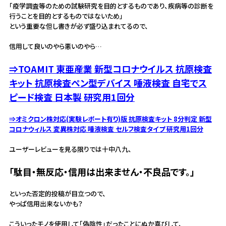
「疫学調査等のための試験研究を目的とするものであり、疾病等の診断を
行うことを目的とするものではないため」
という重要な但し書きが必ず盛り込まれてるので、
信用して良いのやら悪いのやら…
⇒TOAMIT 東亜産業 新型コロナウイルス 抗原検査
キット 抗原検査ペン型デバイス 唾液検査 自宅でス
ピード検査 日本製 研究用1回分
⇒オミクロン株対応(実験レポート有り)版 抗原検査キット 8分判定 新型
コロナウィルス 変異株対応 唾液検査 セルフ検査タイプ 研究用1回分
ユーザーレビューを見る限りでは十中八九、
「駄目・無反応・信用は出来ません・不良品です。」
といった否定的投稿が目立つので、
やっぱ信用出来ないかも？
こういったモノを使用して「偽陰性」だったことにぬか喜びして、