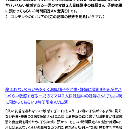
ヤバいくらい敏感すぎる一児のママは２人目妊娠中の妊婦さん！子供は親
に預かってもらい３時間限定ＡＶ出演①》
です。
（…コンテンツのDLは下の
【この記事の続きを見る】
からです。）
途切れないくらい糸を引く濃厚精子を若妻・妊婦に膣射!!全身がヤバ
いくらい敏感すぎる一児のママは２人目妊娠中の妊婦さん！子供は親
に預かってもらい３時間限定ＡＶ出演
「ダメ！乳首を吸わないで!!敏感すぎてイッちゃう…」２歳の子供がいるように見え
ない色白・美白の２９歳妊婦さん！見た目は清楚系の絵に書いた団地妻が性欲解
消と出産費を稼ぐため、子供は親に預かってもらい３時間限定ＡＶ出演!!妊娠6ヶ
月とは思えないくらいの華奢なカラダに、透き通ったキレイな肌！思わず乳首を吸