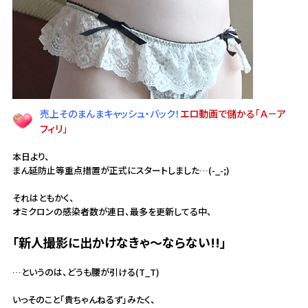
売上そのまんまキャッシュ・バック！
エロ動画で儲かる「Ａ－ア
フィリ」
本日より、
まん延防止等重点措置が正式にスタートしました…(-_-;)
それはともかく、
オミクロンの感染者数が連日、最多を更新してる中、
「新人撮影に出かけなきゃ～ならない!!」
…というのは、どうも腰が引ける(T_T)
いっそのこと「貴ちゃんねるず」みたく、