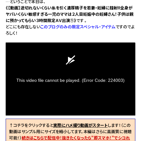
…ということで本日は、
《【動画】途切れないくらい糸を引く濃厚精子を若妻・妊婦に膣射!!全身が
ヤバいくらい敏感すぎる一児のママは２人目妊娠中の妊婦さん！子供は親
に預かってもらい３時間限定ＡＶ出演①》
です 。
どこにも存在しない
このブログのみの限定スペシャル・アイテム
ですのでよ
ろしく！
This video file cannot be played.
(Error Code: 224003)
↑コチラをクリックすると
実際にハメ撮り動画がスタート
します！（この
動画はサンプル用にサイズを縮小してます。本編はさらに高画質に視聴
可能！）
続きはこちらで配信中！抜きたくなったら"即スマホ！"でシコれ