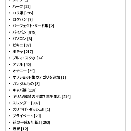
ハーフ [11]
ロリ娘 [795]
ロケハン [7]
パーフェクト・ヌード集 [2]
パイパン [875]
パソコン [3]
ビキニ [87]
ポチャ [217]
ブルマ・スク水 [24]
アナル [40]
オナニー [39]
オフショット集カテゴリを追加 [1]
ガンダムもの [3]
キャバ嬢 [118]
ギリAV解禁の平成７年生まれ [214]
スレンダー [907]
ズリ下げ・ダッシュ!! [1]
プライベート [20]
花の平成６年組！ [263]
温泉 [12]