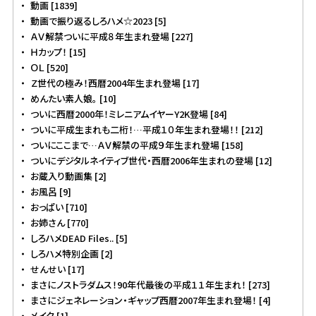
動画 [1839]
動画で振り返るしろハメ☆2023 [5]
ＡＶ解禁ついに平成８年生まれ登場 [227]
Ｈカップ！ [15]
ＯＬ [520]
Ｚ世代の極み！西暦2004年生まれ登場 [17]
めんたい素人娘。 [10]
ついに西暦2000年！ミレニアムイヤーY2K登場 [84]
ついに平成生まれも二桁！…平成１０年生まれ登場！！ [212]
ついにここまで…ＡＶ解禁の平成９年生まれ登場 [158]
ついにデジタルネイティブ世代・西暦2006年生まれの登場 [12]
お蔵入り動画集 [2]
お風呂 [9]
おっぱい [710]
お姉さん [770]
しろハメDEAD Files.. [5]
しろハメ特別企画 [2]
せんせい [17]
まさにノストラダムス！90年代最後の平成１１年生まれ！ [273]
まさにジェネレーション・ギャップ西暦2007年生まれ登場！ [4]
メイク [1]