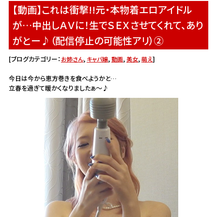
【動画】これは衝撃!!元・本物着エロアイドル
が…中出しＡＶに！生でＳＥＸさせてくれて、あり
がとー♪（配信停止の可能性アリ）②
[ブログカテゴリー：
,
,
,
,
]
お姉さん
キャバ嬢
動画
美女
萌え
今日は今から恵方巻きを食べようかと…
立春を過ぎて暖かくなりましたぁ～♪