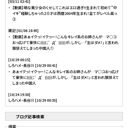
[03/11 02:41]
【動画】萌な美少女のくせしてこれはエロ過ぎ!!生まれて初めて"中
イキ"経験しちゃった２０才は西暦2004年生まれ！全てがレベル高っ
③
雑記 [01/06 18:45]
【動画】あぁイクっ！イクっー！こんなキレイ系のお姉さんが…マ○コ
おっ広げて豪快に((((；゜Д゜)))))が、しかし…「生はダメ！」と言われ
狼狽えてしまった中国人①
[10/29 00:15]
しろハメ・長谷川 [10/29 00:41]
あぁイクっ！イクっー！こんなキレイ系のお姉さんが…マ○コおっ広げ
て豪快に((((；゜Д゜)))))が、しかし…「生はダメ！」と言われ狼狽えて
しまった中国人
[10/24 19:30]
しろハメ・長谷川 [10/29 00:35]
ブログ記事検索
検索