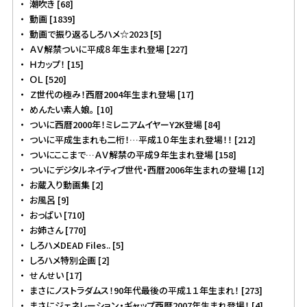
潮吹き [68]
動画 [1839]
動画で振り返るしろハメ☆2023 [5]
ＡＶ解禁ついに平成８年生まれ登場 [227]
Ｈカップ！ [15]
ＯＬ [520]
Ｚ世代の極み！西暦2004年生まれ登場 [17]
めんたい素人娘。 [10]
ついに西暦2000年！ミレニアムイヤーY2K登場 [84]
ついに平成生まれも二桁！…平成１０年生まれ登場！！ [212]
ついにここまで…ＡＶ解禁の平成９年生まれ登場 [158]
ついにデジタルネイティブ世代・西暦2006年生まれの登場 [12]
お蔵入り動画集 [2]
お風呂 [9]
おっぱい [710]
お姉さん [770]
しろハメDEAD Files.. [5]
しろハメ特別企画 [2]
せんせい [17]
まさにノストラダムス！90年代最後の平成１１年生まれ！ [273]
まさにジェネレーション・ギャップ西暦2007年生まれ登場！ [4]