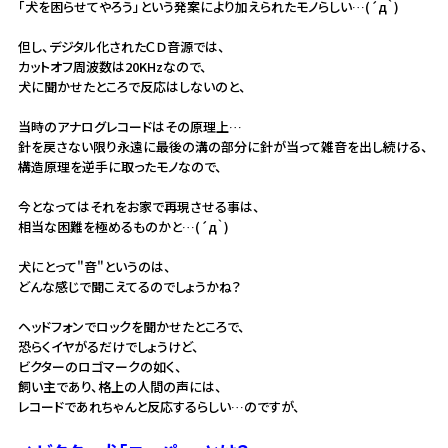
「犬を困らせてやろう」という発案により加えられたモノらしい…(´д｀)
但し、デジタル化されたＣＤ音源では、
カットオフ周波数は20KHzなので、
犬に聞かせたところで反応はしないのと、
当時のアナログレコードはその原理上…
針を戻さない限り永遠に最後の溝の部分に針が当って雑音を出し続ける、
構造原理を逆手に取ったモノなので、
今となってはそれをお家で再現させる事は、
相当な困難を極めるものかと…(´д｀)
犬にとって"音"というのは、
どんな感じで聞こえてるのでしょうかね？
ヘッドフォンでロックを聞かせたところで、
恐らくイヤがるだけでしょうけど、
ビクターのロゴマークの如く、
飼い主であり、格上の人間の声には、
レコードであれちゃんと反応するらしい…のですが、