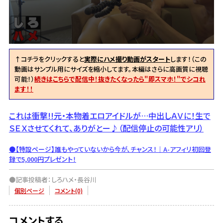
↑コチラをクリックすると
実際にハメ撮り動画がスタート
します！（この
動画はサンプル用にサイズを縮小してます。本編はさらに高画質に視聴
可能！）
続きはこちらで配信中！抜きたくなったら"即スマホ！"でシコれ
ます！！
これは衝撃!!元・本物着エロアイドルが…中出しＡＶに！生で
ＳＥＸさせてくれて、ありがとー♪（配信停止の可能性アリ）
●【特設ページ】誰もやっていないから今が、チャンス！｜A-アフィリ初回登
録で5,000円プレゼント！
●記事投稿者：しろハメ・長谷川
個別ページ
コメント(0)
コメントする