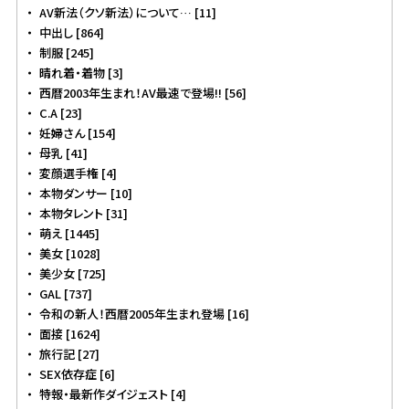
AV新法（クソ新法）について… [11]
中出し [864]
制服 [245]
晴れ着・着物 [3]
西暦2003年生まれ！AV最速で登場!! [56]
C.A [23]
妊婦さん [154]
母乳 [41]
変顔選手権 [4]
本物ダンサー [10]
本物タレント [31]
萌え [1445]
美女 [1028]
美少女 [725]
GAL [737]
令和の新人！西暦2005年生まれ登場 [16]
面接 [1624]
旅行記 [27]
SEX依存症 [6]
特報・最新作ダイジェスト [4]