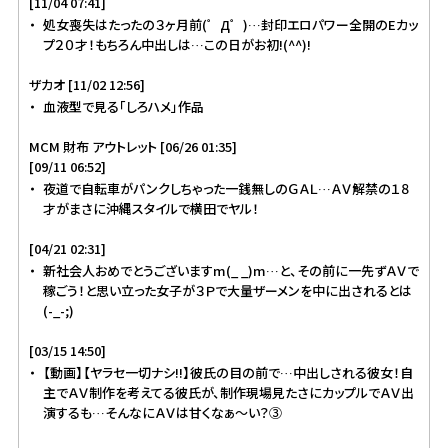
[11/04 07:41]
処女喪失はたったの３ヶ月前(゜Д゜)…封印エロパワー全開のEカッ
プ２０才！もちろん中出しは…この日がお初!(^^)!
ザカオ [11/02 12:56]
血液型で見る「しろハメ」作品
MCM 財布 アウトレット [06/26 01:35]
[09/11 06:52]
夜道で自転車がパンクしちゃった一銭無しのＧＡＬ…ＡＶ解禁の１８
才がまさに沖縄スタイルで横田でヤル！
[04/21 02:31]
新社会人おめでとうございますm(_ _)m…と、その前に一先ずＡＶで
稼ごう！と思い立った女子が３Ｐで大量ザーメンを中に出されるとは
(-_-;)
[03/15 14:50]
【動画】【ヤラセ一切ナシ!!】彼氏の目の前で…中出しされる彼女！自
主でＡＶ制作を考えてる彼氏が、制作現場見たさにカップルでＡＶ出
演するも…そんなにＡＶは甘くなぁ～い？③