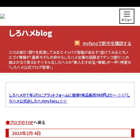
メニュー
しろハメblog
myfansで新作を購読する
ココは城だ！周りを見渡してみるとイッパイ宝箱があるぞ！空けてみるとモノ
スゴイ情報が！最新モデルの卵からしろハメ女優の話題までテンコ盛り！この
城はかなり使えるぞ☆そんなしろハメの「素人むすめ生・情報」が一杯！待望の
「しろハメ公式ブログ登場！」
しろハメが７年ぶりにプラットフォームに復帰!!単品販売980円より～
☆☆「し
ろハメ公式@しろハメmyfans」☆☆
●
ブログのTOP
へ戻る
2023年2月 4日