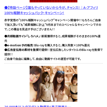
●【特設ページ】誰もやっていないから今が、チャンス！｜A-アフィリ
100%報酬キャッシュバック・キャンペーン！
赤字覚悟の"100％報酬キャッシュバック"キャンペーン開催中！！もちろんご自身
で加入頂いても"成果報酬に計上"9月末までのスペシャルなキャンペーンですの
で、この機会を見逃す手はございません！！
●月額動画サイト「しろハメ」
：新規獲得すると、成果報酬がそのままの100%還
元
●e-motion DVD販売
：Blu-rayを購入すると、購入枚数×100%還元
●広告宣伝用の素材を無償で提供！
：宣伝広告したいタイトルのBlu-rayを無償で
提供！！
ご自身で自由に編集して、自由に動画サイトの運営が可能です。
20,000本以上のアダルト動画を！単品販売も…