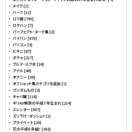
メイク [1]
ハーフ [11]
ロリ娘 [795]
ロケハン [7]
パーフェクト・ヌード集 [2]
パイパン [875]
パソコン [3]
ビキニ [87]
ポチャ [217]
ブルマ・スク水 [24]
アナル [40]
オナニー [39]
オフショット集カテゴリを追加 [1]
ガンダムもの [3]
キャバ嬢 [118]
ギリAV解禁の平成７年生まれ [214]
スレンダー [907]
ズリ下げ・ダッシュ!! [1]
プライベート [20]
花の平成６年組！ [263]