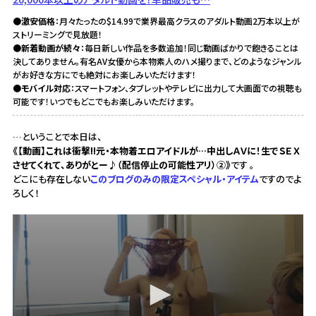
●激安価格
：月々たったの$14.99で業界最高クラスのアダルト動画2万本以上が
ストリーミングで見放題！
●新着動画が続々
：毎日新しい作品を多数追加！同じ動画ばかりで飽きることは
決してありません。有名AV女優から本物素人のハメ撮りまで、どのようなジャンル
がお好きな方にでも絶対にお楽しみいただけます！
●モバイル対応
：スマートフォン、タブレットやテレビに出力して大画面での視聴も
可能です！いつでもどこでもお楽しみいただけます。
…ということで本日は、
《【動画】これは衝撃!!元・本物着エロアイドルが…中出しＡＶに！生でＳＥＸ
させてくれて、ありがとー♪（配信停止の可能性アリ）②》
です 。
どこにも存在しない
このブログのみの限定スペシャル・アイテム
ですのでよ
ろしく！