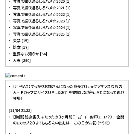
写真で振り返るしろハメ☆2020 [1]
写真で振り返るしろハメ☆2021 [1]
写真で振り返るしろハメ☆2022 [1]
写真で振り返るしろハメ☆2023 [1]
写真で振り返るしろハメ☆2024 [1]
写真で振り返るしろハメ☆2025 [1]
失禁 [15]
処女 [17]
重要なお知らせ [56]
人妻 [390]
【月刊ＡＩ】すっかりお姉さんになった身長171cmグラマラスなあの
人…ＦカップにサイズＵＰしたお乳を披露しながら、ＡＩになって再び
登場！
[11/04 21:33]
【動画】処女喪失はたったの３ヶ月前(゜Д゜)…封印エロパワー全開
のEカップ２０才！もちろん中出しは…この日がお初!(^^)!①