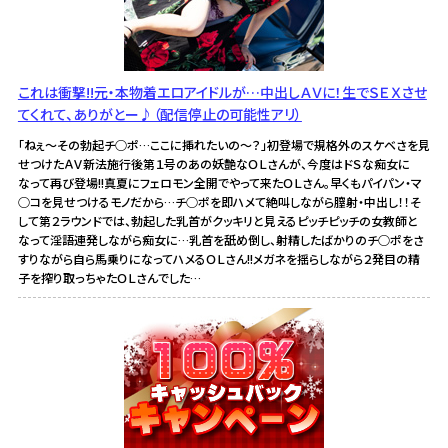
これは衝撃!!元・本物着エロアイドルが…中出しＡＶに！生でＳＥＸさせ
てくれて、ありがとー♪（配信停止の可能性アリ）
「ねぇ～その勃起チ○ポ…ここに挿れたいの～？」初登場で規格外のスケベさを見
せつけたＡＶ新法施行後第１号のあの妖艶なＯＬさんが、今度はドＳな痴女に
なって再び登場!!真夏にフェロモン全開でやって来たＯＬさん。早くもパイパン・マ
○コを見せつけるモノだから…チ○ポを即ハメて絶叫しながら膣射・中出し！！そ
して第２ラウンドでは、勃起した乳首がクッキリと見えるピッチピッチの女教師と
なって淫語連発しながら痴女に…乳首を舐め倒し、射精したばかりのチ○ポをさ
すりながら自ら馬乗りになってハメるＯＬさん!!メガネを揺らしながら２発目の精
子を搾り取っちゃたＯＬさんでした…